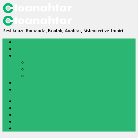
anbul
Beylikdüzü Kumanda, Kontak, Anahtar, Sistemleri ve Tamiri
Anasayfa
Hakkımızda
Hizmetlerimiz
Oto Kontak Tamiri
Oto Anahtar Tamiri
Oto Anahtar Kopyalama
Haberler
İletişim