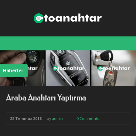
stanbul
Haberler
Araba Anahtarı Yaptırma
22 Temmuz 2018
by
admin
0 Comments