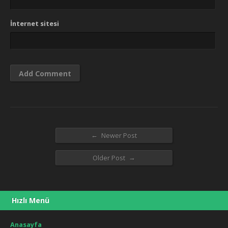
İnternet sitesi
←
Newer Post
→
Older Post
Hızlı Menü
Anasayfa