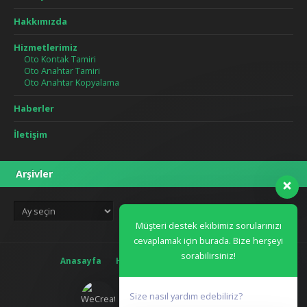
Hakkımızda
Hizmetlerimiz
Oto Kontak Tamiri
Oto Anahtar Tamiri
Oto Anahtar Kopyalama
Haberler
İletişim
Arşivler
Arşivler
Müşteri destek ekibimiz sorularınızı
cevaplamak için burada. Bize herşeyi
sorabilirsiniz!
Anasayfa
Hakkımızda
Blog
İletişim
Size nasıl yardım edebiliriz?