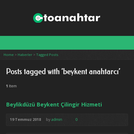
ci istanbul
Home
>
Haberler
>
Tagged Posts
Posts tagged with ‘beykent anahtarcı’
1
Item
Beylikdüzü Beykent Çilingir Hizmeti
19 Temmuz 2018
by
admin
0