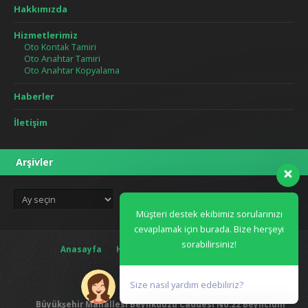
Hakkımızda
Hizmetlerimiz
Oto Kontak Tamiri
Oto Anahtar Tamiri
Oto Anahtar Kopyalama
Haberler
İletişim
Arşivler
Arşivler
Müşteri destek ekibimiz sorularınızı
cevaplamak için burada. Bize herşeyi
sorabilirsiniz!
Anasayfa
Hakkımızda
Blog
İletişim
Size nasıl yardım edebiliriz?
Büyükşehir Mahallesi Beylikdüzü Caddesi No:22 Beylicium