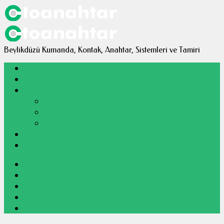
istanbul
Beylikdüzü Kumanda, Kontak, Anahtar, Sistemleri ve Tamiri
Anasayfa
Hakkımızda
Hizmetlerimiz
Oto Kontak Tamiri
Oto Anahtar Tamiri
Oto Anahtar Kopyalama
Haberler
İletişim