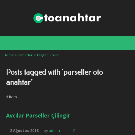
stanbul
Home
>
Haberler
>
Tagged Posts
Posts tagged with ‘parseller oto
anahtar’
1
Item
Avcılar Parseller Çilingir
2 Ağustos 2018
by
admin
0