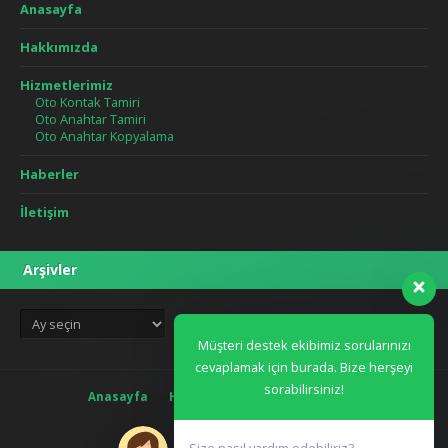
Anasayfa
Hakkımızda
Hizmetlerimiz
Oto Kontak Tamiri
Oto Anahtar Tamiri
Oto Anahtar Kopyalama
Haberler
İletişim
Arşivler
Arşivler
Müşteri destek ekibimiz sorularınızı
cevaplamak için burada. Bize herşeyi
sorabilirsiniz!
Anasayfa
Hakkımızda
Blog
İletişim