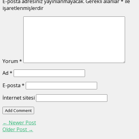
E-posta adresiniz yayınlanmayacak.
Gerekli alanlar
*
ile
işaretlenmişlerdir
Yorum
*
Ad
*
E-posta
*
İnternet sitesi
←
Newer Post
Older Post
→