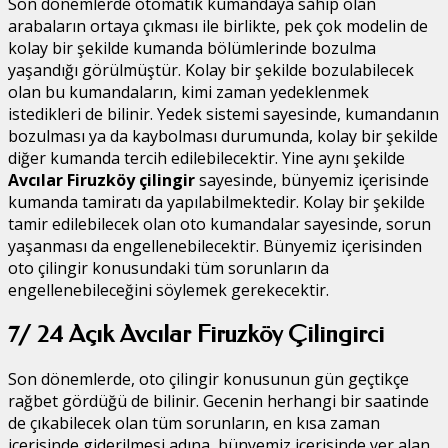
Son dönemlerde otomatik kumandaya sahip olan
arabaların ortaya çıkması ile birlikte, pek çok modelin de
kolay bir şekilde kumanda bölümlerinde bozulma
yaşandığı görülmüştür. Kolay bir şekilde bozulabilecek
olan bu kumandaların, kimi zaman yedeklenmek
istedikleri de bilinir. Yedek sistemi sayesinde, kumandanın
bozulması ya da kaybolması durumunda, kolay bir şekilde
diğer kumanda tercih edilebilecektir. Yine aynı şekilde
Avcılar Firuzköy çilingir
sayesinde, bünyemiz içerisinde
kumanda tamiratı da yapılabilmektedir. Kolay bir şekilde
tamir edilebilecek olan oto kumandalar sayesinde, sorun
yaşanması da engellenebilecektir. Bünyemiz içerisinden
oto çilingir konusundaki tüm sorunların da
engellenebileceğini söylemek gerekecektir.
7/ 24 Açık Avcılar Firuzköy Çilingirci
Son dönemlerde, oto çilingir konusunun gün geçtikçe
rağbet gördüğü de bilinir. Gecenin herhangi bir saatinde
de çıkabilecek olan tüm sorunların, en kısa zaman
içerisinde giderilmesi adına, bünyemiz içerisinde yer alan