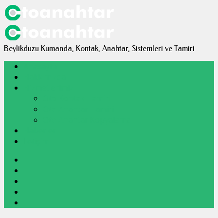
bul
Beylikdüzü Kumanda, Kontak, Anahtar, Sistemleri ve Tamiri
Anasayfa
Hakkımızda
Hizmetlerimiz
Oto Kontak Tamiri
Oto Anahtar Tamiri
Oto Anahtar Kopyalama
Haberler
İletişim