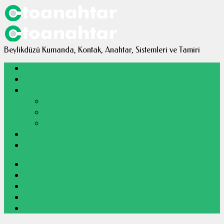
nbul
Beylikdüzü Kumanda, Kontak, Anahtar, Sistemleri ve Tamiri
Anasayfa
Hakkımızda
Hizmetlerimiz
Oto Kontak Tamiri
Oto Anahtar Tamiri
Oto Anahtar Kopyalama
Haberler
İletişim