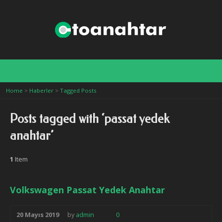
ul
Home
>
Haberler
>
Tagged Posts
Posts tagged with ‘passat yedek
anahtar’
1
Item
Volkswagen Passat Yedek Anahtar
20 Mayıs 2019
by
admin
0