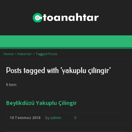
i istanbul
Home
>
Haberler
>
Tagged Posts
Posts tagged with ‘yakuplu çilingir’
1
Item
Beylikdüzü Yakuplu Çilingir
18 Temmuz 2018
by
admin
0