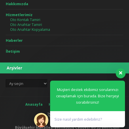
Hakkımızda
Hizmetlerimiz
Oto Kontak Tamiri
Oto Anahtar Tamiri
Oto Anahtar Kopyalama
Haberler
İletişim
Arşivler
Arşivler
Müşteri destek ekibimiz sorularınızı
cevaplamak için burada. Bize herşeyi
sorabilirsiniz!
Anasayfa
Hakkımızda
Blog
İletişim
Size nasıl yardım edebiliriz?
Büyükşehir Mahallesi Beylikdüzü Caddesi No:22 Beylicium