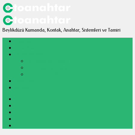
ul
Beylikdüzü Kumanda, Kontak, Anahtar, Sistemleri ve Tamiri
Anasayfa
Hakkımızda
Hizmetlerimiz
Oto Kontak Tamiri
Oto Anahtar Tamiri
Oto Anahtar Kopyalama
Haberler
İletişim