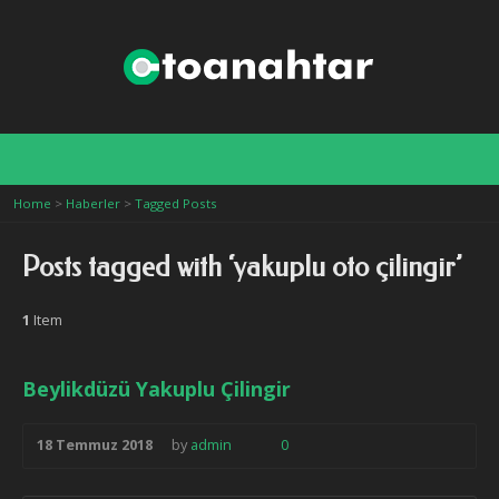
eci istanbul
Home
>
Haberler
>
Tagged Posts
Posts tagged with ‘yakuplu oto çilingir’
1
Item
Beylikdüzü Yakuplu Çilingir
18 Temmuz 2018
by
admin
0