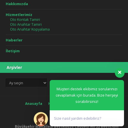
Hakkımızda
Hizmetlerimiz
Oto Kontak Tamiri
Oto Anahtar Tamiri
Oto Anahtar Kopyalama
Haberler
İletişim
Arşivler
Arşivler
Müşteri destek ekibimiz sorularınızı
cevaplamak için burada. Bize herşeyi
sorabilirsiniz!
Anasayfa
Hakkımızda
Blog
İletişim
Size nasıl yardım edebiliriz?
Büyükşehir Mahallesi Beylikdüzü Caddesi No:22 Beylicium